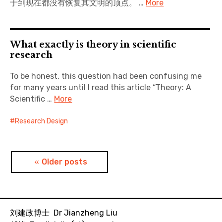
于到现在都没有恢复其文明的顶点。 …
More
What exactly is theory in scientific
research
To be honest, this question had been confusing me
for many years until I read this article “Theory: A
Scientific …
More
Research Design
Posts
Older posts
navigation
刘建政博士 Dr Jianzheng Liu