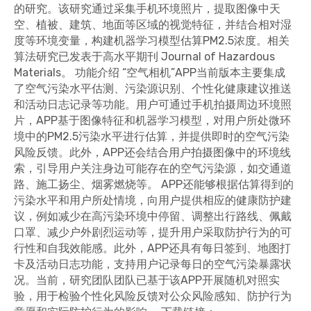
的研究。该研究通过采集手机环境照片，提取图像中天
空、植被、建筑、地面等区域的视觉特征，并结合相对湿
度等环境变量，构建机器学习模型估算PM2.5浓度。相关
算法研究已发表于高水平期刊 Journal of Hazardous
Materials。 功能介绍 “空气相机”APP当前版本主要集成
了空气污染水平估测、污染源识别、个性化健康建议推送
和活动日志记录等功能。用户可通过手机拍摄周边环境照
片，APP基于图像特征和机器学习模型，对用户所处微环
境中的PM2.5污染水平进行估算，并提供即时的空气污染
风险反馈。此外，APP还会结合用户拍摄图像中的环境线
索，引导用户关注身边可能存在的空气污染源，如交通道
路、施工扬尘、烟雾燃烧等。 APP还能够根据估算得到的
污染水平和用户所处情境，向用户提供相应的健康防护建
议，例如减少在高污染环境中停留、调整出行路线、佩戴
口罩、减少户外剧烈运动等，提升用户采取防护行为的可
行性和自我效能感。此外，APP还具有每日签到、地图打
卡及活动日志功能，支持用户记录每日的空气污染暴露状
况。当前，研究团队团队已基于该APP开展随机对照实
验，用于检验个性化风险反馈对公众风险感知、防护行为