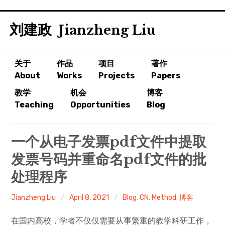
Skip
刘建政
to
Jianzheng Liu
content
关于
作品
项目
著作
About
Works
Projects
Papers
教学
机会
博客
Teaching
Opportunities
Blog
一个从电子发票pdf文件中提取
发票号码并重命名pdf文件的批
处理程序
Jianzheng Liu
April 8, 2021
Blog
,
CN
,
Method
,
博客
在国内高校，学者不仅仅需要从事繁重的教学科研工作，