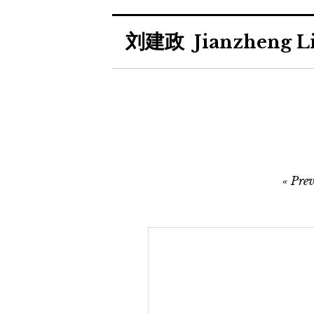
Skip
刘建政
to
Jianzheng L
content
Post
Prev
navigation