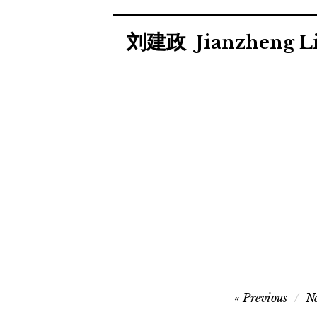
Skip
刘建政
to
Jianzheng L
content
Post
Previous
N