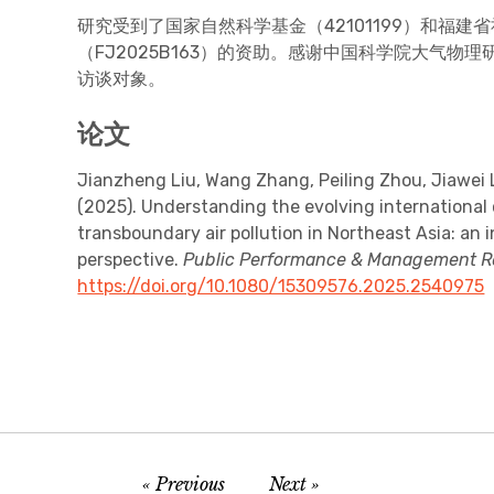
研究受到了国家自然科学基金（42101199）和福
（FJ2025B163）的资助。感谢中国科学院大气物
访谈对象。
论文
Jianzheng Liu, Wang Zhang, Peiling Zhou, Jiawei 
(2025). Understanding the evolving international
transboundary air pollution in Northeast Asia: an i
perspective.
Public Performance & Management R
https://doi.org/10.1080/15309576.2025.2540975
Previous
Next