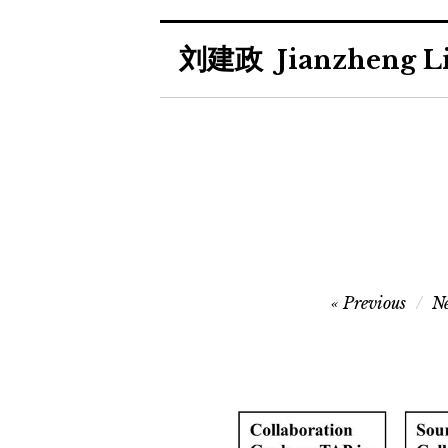
Skip
刘建政
to
Jianzheng L
content
Post
Previous
N
navigation