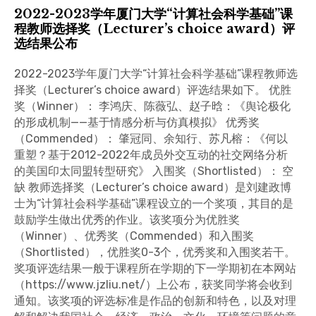
2022-2023学年厦门大学“计算社会科学基础”课
程教师选择奖（Lecturer’s choice award）评
选结果公布
2022-2023学年厦门大学“计算社会科学基础”课程教师选
择奖（Lecturer’s choice award）评选结果如下。 优胜
奖（Winner）： 李鸿庆、陈薇弘、赵子晗：《舆论极化
的形成机制——基于情感分析与仿真模拟》 优秀奖
（Commended）： 肇冠同、余知行、苏凡榕：《何以
重塑？基于2012-2022年成员外交互动的社交网络分析
的美国印太同盟转型研究》 入围奖（Shortlisted）： 空
缺 教师选择奖（Lecturer’s choice award）是刘建政博
士为“计算社会科学基础”课程设立的一个奖项，其目的是
鼓励学生做出优秀的作业。该奖项分为优胜奖
（Winner）、优秀奖（Commended）和入围奖
（Shortlisted），优胜奖0-3个，优秀奖和入围奖若干。
奖项评选结果一般于课程所在学期的下一学期初在本网站
（https://www.jzliu.net/）上公布，获奖同学将会收到
通知。该奖项的评选标准是作品的创新和特色，以及对理