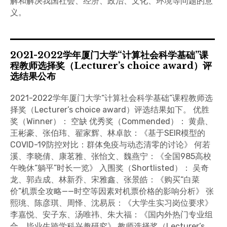
解和解决我国社会、经济、政治、文化、环境等问题的意
义。
2021-2022学年厦门大学“计算社会科学基础”课
程教师选择奖（Lecturer’s choice award）评
选结果公布
2021-2022学年厦门大学“计算社会科学基础”课程教师选
择奖（Lecturer’s choice award）评选结果如下。 优胜
奖（Winner）： 空缺 优秀奖（Commended）： 黄鼎、
王彬豪、张伯玮、翟家辉、林卓歆：《基于SEIR模型的
COVID-19防控对比：群体免疫与动态清零的讨论》 何若
溪、李晓倩、康茗雅、张怡文、魏燕宁：《全国985高校
午晚休“躺平”时长一览》 入围奖（Shortlisted）： 吴奇
龙、郭垚成、林新乔、宋雅鑫、张景皓：《购买“白菜
价”机票全攻略——时空等因素对机票价格的影响分析》 张
熙珧、陈彦琪、周怿、沈易辰：《大学生实习岗位要求》
李嘉悦、安子东、汤唯祎、朱大福：《国内外热门专业组
合，毕业生跨学科兴趣研究》 教师选择奖（Lecturer’s