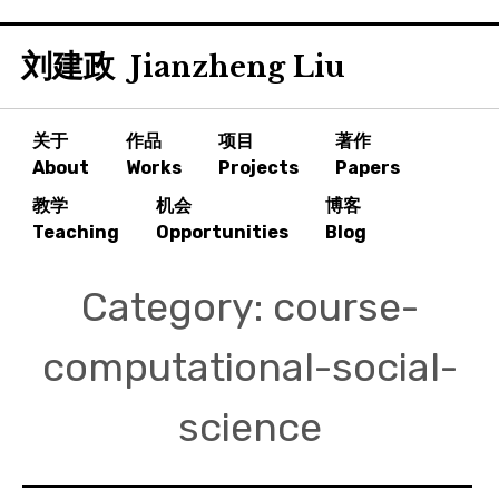
Skip
刘建政
to
Jianzheng Liu
content
关于
作品
项目
著作
About
Works
Projects
Papers
教学
机会
博客
Teaching
Opportunities
Blog
Category:
course-
computational-social-
science